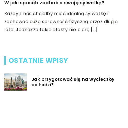
M
W jaki sposób zadbać o swoją sylwetkę?
i
ba
Każdy z nas chciałby mieć idealną sylwetkę i
W
zachować dużą sprawność fizyczną przez długie
z
lata. Jednakże takie efekty nie biorą […]
d
OSTATNIE WPISY
Jak przygotować się na wycieczkę
do Łodzi?
Dieta przy chorobie Hashimoto –
jak powinna ona wyglądać?