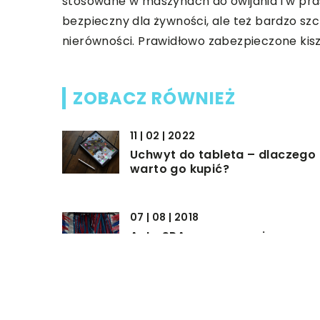
stosowane w maszynach do owijania i w prasa
bezpieczny dla żywności, ale też bardzo szc
nierówności. Prawidłowo zabezpieczone kis
ZOBACZ RÓWNIEŻ
11 | 02 | 2022
Uchwyt do tableta – dlaczego
warto go kupić?
07 | 08 | 2018
Auto SPA – czego można
oczekiwać od takiego miejsca
04 | 12 | 2021
Jaki akumulator do samochod