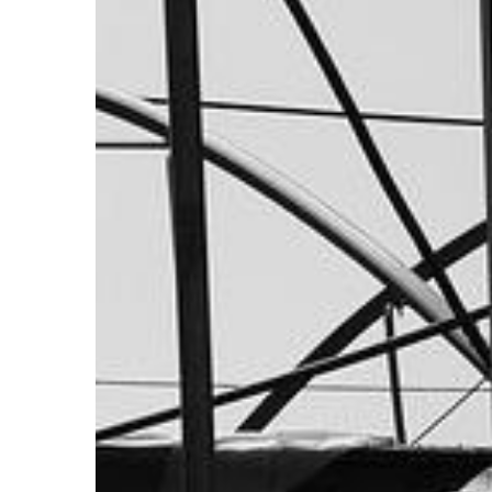
zaangażowanej w sport
nagrody były porządn
organizatorzy […]