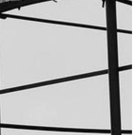
BUDOWNICTWO I NIERUCHOMOŚCI
26 | 11 | 2022
Aranżacja biur – jakie działania
składają się na ten proces?
 najlepsze dla
Proces aranżacji biura powinien być
postrzegany jako ciągły cykl zmian i
onującymi
ulepszeń. Innymi słowy, sposób, w jak
każdej osoby
Twoja przestrzeń biurowa […]