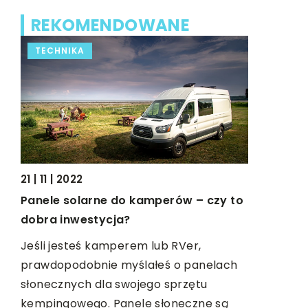
REKOMENDOWANE
TECHNIKA
BIZNES I
21 | 11 | 2022
Panele solarne do kamperów – czy to
12 | 01 | 20
dobra inwestycja?
Puchary –
sportowc
Jeśli jesteś kamperem lub RVer,
prawdopodobnie myślałeś o panelach
Półka wyp
i
słonecznych dla swojego sprzętu
trofeami 
kempingowego. Panele słoneczne są