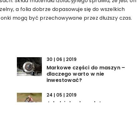
ch. Skład materiału izolacyjnego sprawia, że jest on
zelny, a folia dobrze dopasowuje się do wszelkich
zonki mogą być przechowywane przez dłuższy czas.
30 | 06 | 2019
Markowe części do maszyn –
dlaczego warto w nie
inwestować?
24 | 05 | 2019
Jak działa akumulator w
?
motorze?
16 | 06 | 2019
u?
Urządzenia, które trzeba
rozważnie używać