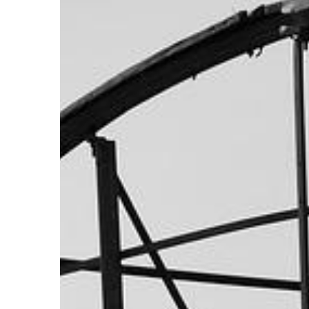
BIZNES I FINANSE
12 | 01 | 2022
Puchary – które będą
sportowców?
Półka wypełniona imp
trofeami to marzenie 