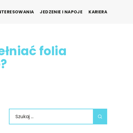
INTERESOWANIA
JEDZENIE I NAPOJE
KARIERA
łniać folia
e?