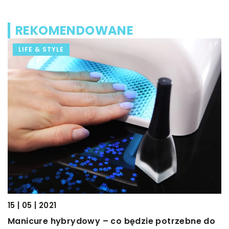
REKOMENDOWANE
LIFE & STYLE
17
J
d
J
15 | 05 | 2021
z
Manicure hybrydowy – co będzie potrzebne do
e