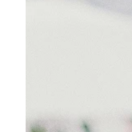
LIFE & STYLE
20 | 04 | 2021
W jaki sposób możn
firmę?
Łatwość założenia firm
czasach sprawiła, że 
w każdej branży, panu