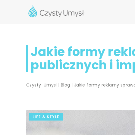
Jakie formy rek
publicznych i im
Czysty-Umysl
|
Blog
|
Jakie formy reklamy spraw
LIFE & STYLE