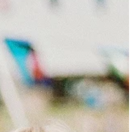
mieszkania i zaprosili Cię na
m sposobem […]
parapetówkę? W dobrym zwyczaju j
przynieść […]