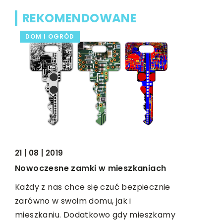
REKOMENDOWANE
DOM I OGRÓD
LIFE & S
20 | 04 | 2
21 | 08 | 2019
W jaki s
firmę?
Nowoczesne zamki w mieszkaniach
Łatwość za
Każdy z nas chce się czuć bezpiecznie
czasach sp
zarówno w swoim domu, jak i
w każdej b
mieszkaniu. Dodatkowo gdy mieszkamy