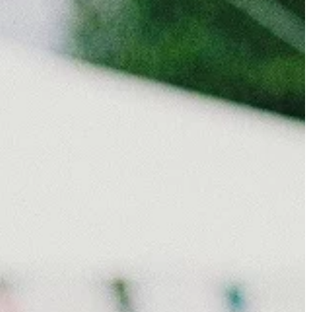
LIFE & STYLE
26 | 08 | 2020
a wypromować
Cztery praktyczne prezenty na
parapetówkę
y w dzisiejszych
Znajomi bądź członkowie rodziny
na rynku, niemalże
właśnie się wprowadzili do nowego
je bardzo duża