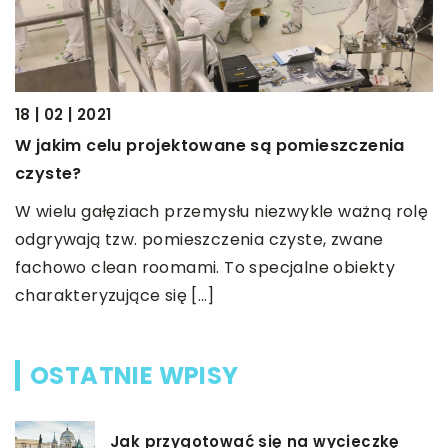
12
J
18 | 02 | 2021
J
i
W jakim celu projektowane są pomieszczenia
M
czyste?
z
W wielu gałęziach przemysłu niezwykle ważną rolę
odgrywają tzw. pomieszczenia czyste, zwane
fachowo clean roomami. To specjalne obiekty
charakteryzujące się […]
OSTATNIE WPISY
Jak przygotować się na wycieczkę