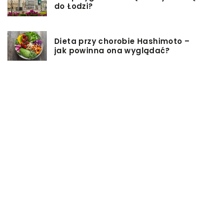
do Łodzi?
Dieta przy chorobie Hashimoto –
jak powinna ona wyglądać?
Jakiego rodzaju biżuterie możemy
wręczyć kobiecie na prezent?
Szkolenie z zarządzania projektami
– jakie ma zalety?
Jak sprawić, by nasz taras był
przyjemniejszy?
Co się może przyczynić do