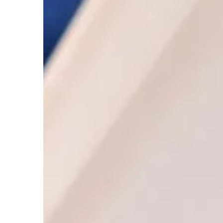
LIFE & STYLE
28 | 11 | 2018
Jakie obuwie nosić l
Cenisz sobie wygodę i 
lubisz wyglądać atrakc
Możesz to połączyć i 
się wygodnie i […]