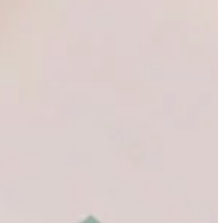
TECHNIKA
07 | 02 | 2022
atem
Gdzie na co dzień wykorzystywane
silniki wibracyjne?
komfort, ale
yjnie i stylowo?
Silniki wibracyjne powstają w oparci
jednocześnie czuć
dwie technologie – ERM i LRA. Pierws
bazuje na niesymetrycznym obciąże
mechanicznym wirnika masą, […]