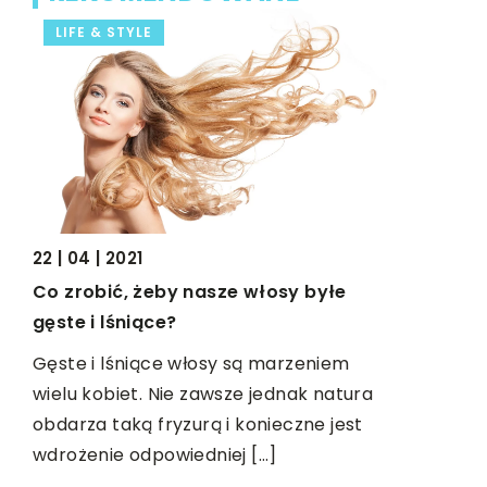
LIFE & STYLE
LIFE & S
22 | 04 | 2021
28 | 11 | 201
Co zrobić, żeby nasze włosy byłe
Jakie obu
 są
gęste i lśniące?
Cenisz sob
Gęste i lśniące włosy są marzeniem
lubisz wyg
u o
wielu kobiet. Nie zawsze jednak natura
Możesz to 
za
obdarza taką fryzurą i konieczne jest
się wygodni
niu
wdrożenie odpowiedniej […]