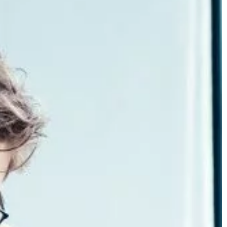
LIFE & STYLE
03 | 09 | 2021
e zdalnie są
Co powinno znaleźć się w pokoju
starszej i schorowanej osoby
ie coraz częściej
Opieka nad osobą starszą oraz
o codziennego
schorowaną wymaga odpowiednieg
zykładem są zamki
przygotowania pokoju, w którym będ
dalnie (wyłącznie
spędzała ona czas. Należy zadbać o