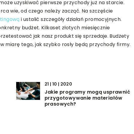
może uzyskiwać pierwsze przychody już na starcie.
rca wie, od czego należy zacząć. Na szczęście
etingową
i ustalić szczegóły działań promocyjnych.
nkretny budżet. Kilkaset złotych miesięcznie
rzetestować jak nasz produkt się sprzedaje. Budżety
miarę tego, jak szybko rosły będą przychody firmy.
21 | 10 | 2020
ę
Jakie programy mogą usprawnić
przygotowywanie materiałów
prasowych?
31 | 07 | 2021
Własna firma – jak zwiększyć
?
efektywność produkcji?