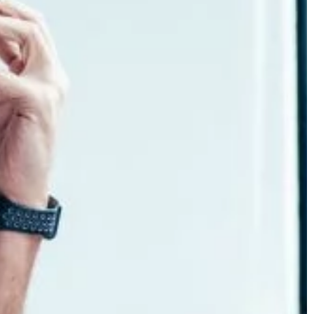
[…]
stworzenie […]