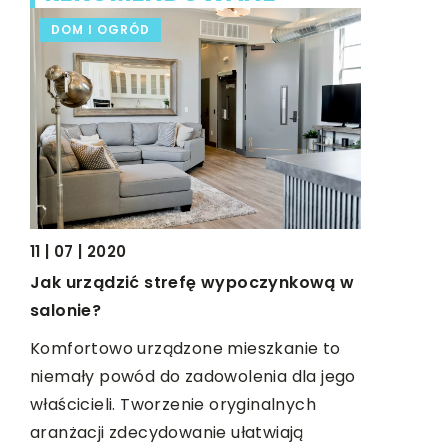
DOM I OGRÓD
DOM I O
29 | 05 | 2
11 | 07 | 2020
Czy zamki
Jak urządzić strefę wypoczynkową w
bezpiecz
salonie?
Innowacyjn
Komfortowo urządzone mieszkanie to
o
przenikaj
niemały powód do zadowolenia dla jego
zie
życia. Do
właścicieli. Tworzenie oryginalnych
do drzwi z
aranżacji zdecydowanie ułatwiają