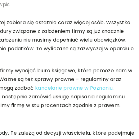
wpis
ej zabiera się ostatnio coraz więcej osób. Wszystko
cedury związane z założeniem firmy są już znacznie
ej założeniu nie musimy dopełniać wielu obowiązków.
enie podatków. Te wyliczane są zazwyczaj w oparciu o
 firmy wynająć biuro księgowe, które pomoże nam w
m. Ważne są też sprawy prawne – regulaminy oraz
pomogą zadbać
kancelarie prawne w Poznaniu
.
a następnie zamówić usługę napisania regulaminu.
imy firmę w stu procentach zgodnie z prawem.
ody. Te zależą od decyzji właściciela, które podejmuje