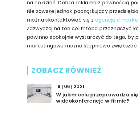
na co dzień. Dobra reklama z pewnością po
Nie zawsze jednak początkujący przedsiębio
można skontaktować się z
agencją e mark
Zazwyczaj na ten cel trzeba przeznaczyć ko
powinno spokojnie wystarczyć do tego, by p
marketingowe można stopniowo zwiększać w 
ZOBACZ RÓWNIEŻ
19 | 06 | 2021
W jakim celu przeprowadza si
wideokonferencje w firmie?
09 | 12 | 2022
Jakie korzyści niesie ze sobą
leasing pracowników z Ukrainy