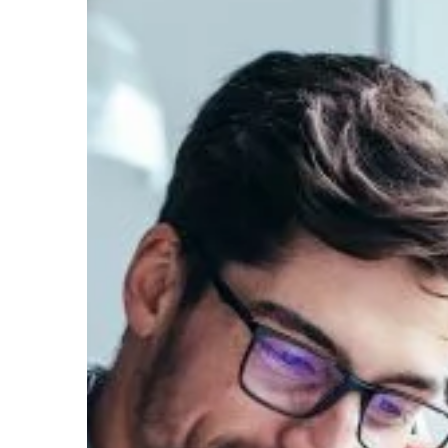
DOM I OGRÓD
29 | 05 | 2020
Czy zamki zarządzan
bezpieczne?
Innowacyjne technolog
przenikają do naszeg
życia. Doskonałym pr
do drzwi zarządzane z