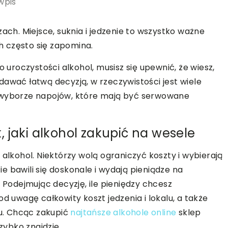
wpis
zach. Miejsce, suknia i jedzenie to wszystko ważne
ch często się zapomina.
o uroczystości alkohol, musisz się upewnić, że wiesz,
dawać łatwą decyzją, w rzeczywistości jest wiele
y wyborze napojów, które mają być serwowane
 jaki alkohol zakupić na wesele
 alkohol. Niektórzy wolą ograniczyć koszty i wybierają
cie bawili się doskonale i wydają pieniądze na
odejmując decyzję, ile pieniędzy chcesz
d uwagę całkowity koszt jedzenia i lokalu, a także
iu. Chcąc zakupić
najtańsze alkohole online
sklep
ybko znajdzie.