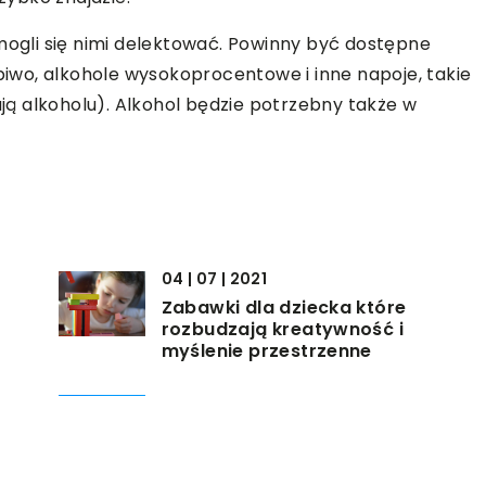
 mogli się nimi delektować. Powinny być dostępne
 piwo, alkohole wysokoprocentowe i inne napoje, takie
ają alkoholu). Alkohol będzie potrzebny także w
04 | 07 | 2021
Zabawki dla dziecka które
rozbudzają kreatywność i
myślenie przestrzenne
17 | 01 | 2023
Jak zarezerwować wakacje w
ekskluzywnym miejscu?