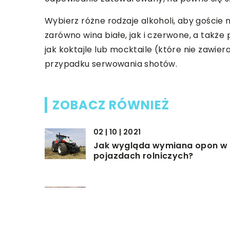
Wybierz różne rodzaje alkoholi, aby goście
zarówno wina białe, jak i czerwone, a także
jak koktajle lub mocktaile (które nie zawier
przypadku serwowania shotów.
ZOBACZ RÓWNIEŻ
02 | 10 | 2021
Jak wygląda wymiana opon w
pojazdach rolniczych?
19 | 04 | 2022
Jakie atrakcje warto zapewnić
dziecku, z okazji jego urodzin?