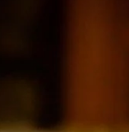
LIFE & STYLE
02 | 08 | 2020
Pellet – czym się różni od
latka – czy jest
tradycyjnego węgla opałowego?
Wprowadzone w ostatnich latach
ajęcia muzyczne dla
przepisy antysmogowe, wymusiły na
 dobrym miejscu.
wielu z nas zmianę używanego
z się, dlaczego
dotychczas materiału opałowego.