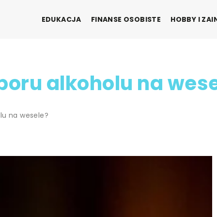
EDUKACJA
FINANSE OSOBISTE
HOBBY I ZA
oru alkoholu na wese
lu na wesele?