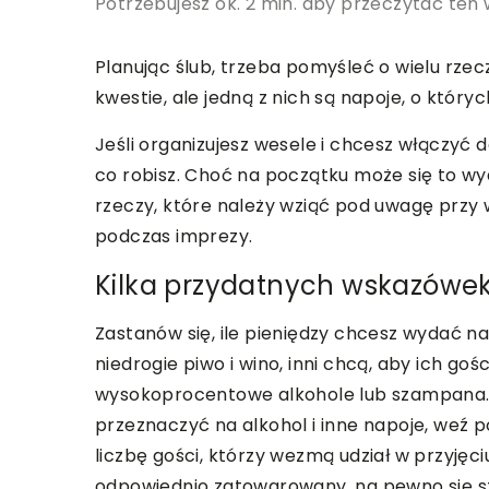
Potrzebujesz ok. 2 min. aby przeczytać ten 
Planując ślub, trzeba pomyśleć o wielu rzec
kwestie, ale jedną z nich są napoje, o który
Jeśli organizujesz wesele i chcesz włączyć d
co robisz. Choć na początku może się to wy
rzeczy, które należy wziąć pod uwagę prz
podczas imprezy.
Kilka przydatnych wskazówek,
Zastanów się, ile pieniędzy chcesz wydać na
niedrogie piwo i wino, inni chcą, aby ich goś
wysokoprocentowe alkohole lub szampana. P
przeznaczyć na alkohol i inne napoje, weź po
liczbę gości, którzy wezmą udział w przyjęc
odpowiednio zatowarowany, na pewno się sz