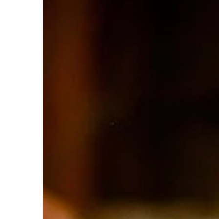
CZAS WOLNY
06 | 07 | 2022
Muzyka w życiu nasto
się czym martwić?
Jeśli interesują Cię z
młodzieży, to jesteś w
W tym artykule dowies
muzyka jest […]