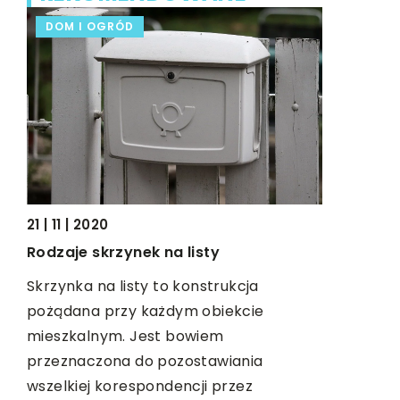
DOM I OGRÓD
CZAS WO
21 | 11 | 2020
06 | 07 | 2
Rodzaje skrzynek na listy
Muzyka w 
się czym 
Skrzynka na listy to konstrukcja
pożądana przy każdym obiekcie
Jeśli inte
mieszkalnym. Jest bowiem
młodzieży,
przeznaczona do pozostawiania
W tym arty
wszelkiej korespondencji przez
muzyka jes