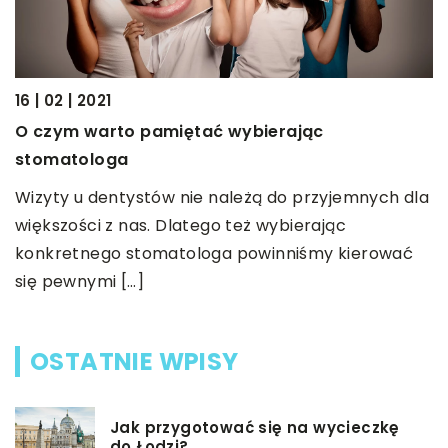
19
16 | 02 | 2021
C
O czym warto pamiętać wybierając
co
ż
stomatologa
M
Wizyty u dentystów nie należą do przyjemnych dla
ać
z
większości z nas. Dlatego też wybierając
p
konkretnego stomatologa powinniśmy kierować
ż
się pewnymi […]
OSTATNIE WPISY
Jak przygotować się na wycieczkę
do Łodzi?