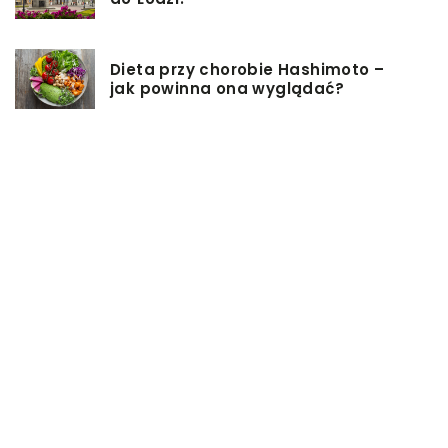
Dieta przy chorobie Hashimoto –
jak powinna ona wyglądać?
Jakiego rodzaju biżuterie możemy
wręczyć kobiecie na prezent?
Szkolenie z zarządzania projektami
– jakie ma zalety?
Jak sprawić, by nasz taras był
przyjemniejszy?
Co się może przyczynić do
stworzenia idealnej stylizacji