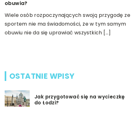
obuwia?
ba
Wiele osób rozpoczynających swoją przygodę ze
Or
sportem nie ma świadomości, że w tym samym
pe
obuwiu nie da się uprawiać wszystkich […]
de
OSTATNIE WPISY
Jak przygotować się na wycieczkę
do Łodzi?
Dieta przy chorobie Hashimoto –
jak powinna ona wyglądać?