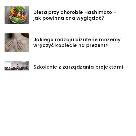
Dieta przy chorobie Hashimoto –
jak powinna ona wyglądać?
Jakiego rodzaju biżuterie możemy
wręczyć kobiecie na prezent?
Szkolenie z zarządzania projektami
– jakie ma zalety?
Jak sprawić, by nasz taras był
przyjemniejszy?
Co się może przyczynić do
stworzenia idealnej stylizacji
wieczorowej?