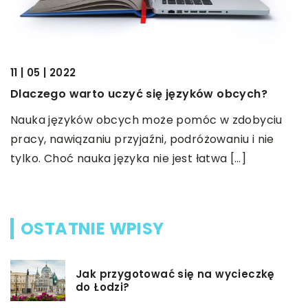
22
J
11 | 05 | 2022
m
Dlaczego warto uczyć się języków obcych?
O
Nauka języków obcych może pomóc w zdobyciu
u,
s
pracy, nawiązaniu przyjaźni, podróżowaniu i nie
s
tylko. Choć nauka języka nie jest łatwa […]
n
OSTATNIE WPISY
Jak przygotować się na wycieczkę
do Łodzi?