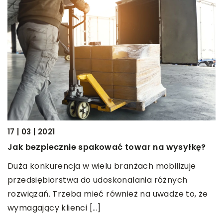
17 | 03 | 2021
Jak bezpiecznie spakować towar na wysyłkę?
31
W
Duża konkurencja w wielu branżach mobilizuje
n
przedsiębiorstwa do udoskonalania różnych
rozwiązań. Trzeba mieć również na uwadze to, że
N
wymagający klienci […]
z