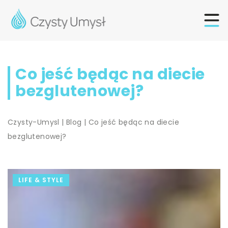
Co jeść będąc na diecie
bezglutenowej?
Czysty-Umysl
|
Blog
|
Co jeść będąc na diecie
bezglutenowej?
LIFE & STYLE