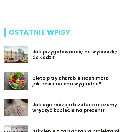
d
s
OSTATNIE WPISY
Jak przygotować się na wycieczkę
do Łodzi?
Dieta przy chorobie Hashimoto –
jak powinna ona wyglądać?
Jakiego rodzaju biżuterie możemy
wręczyć kobiecie na prezent?
Szkolenie z zarządzania projektami