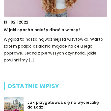
16
13 | 02 | 2022
C
W jaki sposób należy dbać o włosy?
Ł
Wygląd to nasza najważniejsza wizytówka. Warto
r
zatem podjąć działania mające na celu jego
o
poprawę. Jedną z pierwszych czynności, jakie
,
powinniśmy […]
OSTATNIE WPISY
Jak przygotować się na wycieczkę
do Łodzi?