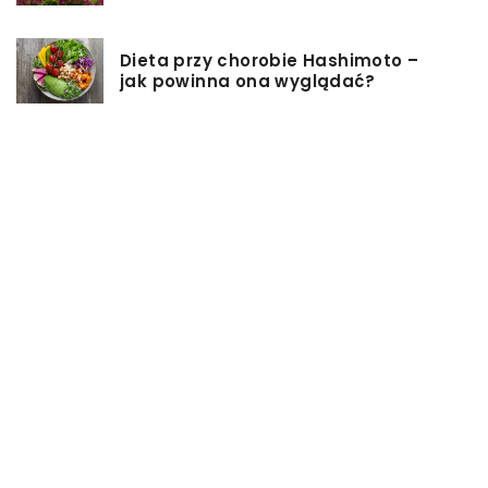
Dieta przy chorobie Hashimoto –
jak powinna ona wyglądać?
Jakiego rodzaju biżuterie możemy
wręczyć kobiecie na prezent?
Szkolenie z zarządzania projektami
– jakie ma zalety?
Jak sprawić, by nasz taras był
przyjemniejszy?
Co się może przyczynić do
stworzenia idealnej stylizacji
wieczorowej?