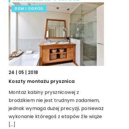
DOM I OGRÓD
BIZNES I
02 | 04 | 2
24 | 05 | 2018
Agencja, 
na
Koszty montażu prysznica
to jest S
Montaż kabiny prysznicowej z
tak!
brodzikiem nie jest trudnym zadaniem,
SEO to jed
est
jednak wymaga dużej precyzji, ponieważ
czynników
ub
wykonanie któregoś z etapów źle wiąże
Istnieje w
[…]