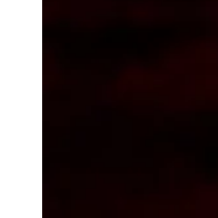
BIZNES I FINANSE
02 | 04 | 2022
Agencja, która pozwo
to jest SEO? – audy
tak!
SEO to jeden z najważ
czynników w marketin
Istnieje wiele rodzajó