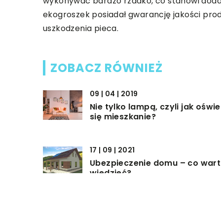
wykonywać bardzo rzadko, co stanowi dodat
ekogroszek posiadał gwarancję jakości pro
uszkodzenia pieca.
ZOBACZ RÓWNIEŻ
09 | 04 | 2019
Nie tylko lampą, czyli jak oświe
się mieszkanie?
17 | 09 | 2021
Ubezpieczenie domu – co war
wiedzieć?
25 | 05 | 2019
Jak połaczyć w kuchni wygodę