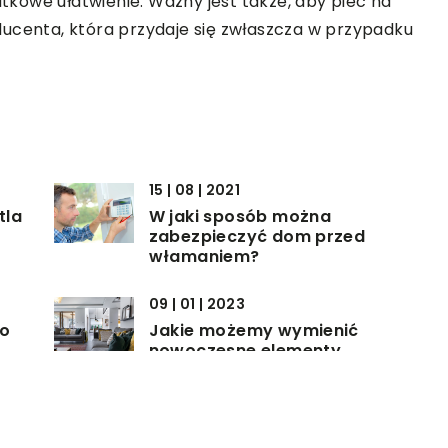
kowe ułatwienie. Ważny jest także, aby piec na
ducenta, która przydaje się zwłaszcza w przypadku
15 | 08 | 2021
tla
W jaki sposób można
zabezpieczyć dom przed
włamaniem?
09 | 01 | 2023
to
Jakie możemy wymienić
nowoczesne elementy
wyposażenia wnętrz?
16 | 08 | 2021
 i
Samemu czy z pomocą