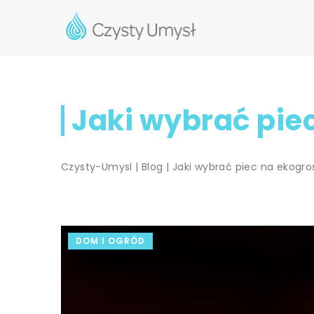
Jaki wybrać pie
Czysty-Umysl
|
Blog
|
Jaki wybrać piec na ekogro
DOM I OGRÓD