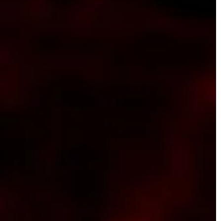
LIFE & STYLE
02 | 02 | 2021
li zrozumieć co
Materiały do pakowania – co moż
towi SEO mówimy
do nich zaliczyć?
W przemyśle, handlu, ale też wielu
niejszych
innych branżach często konieczne j
gu internetowym.
zapakowanie jakichś przedmiotów l
w audytów SEO,
towarów. Tak może być przede […]