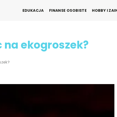
EDUKACJA
FINANSE OSOBISTE
HOBBY I ZA
c na ekogroszek?
szek?