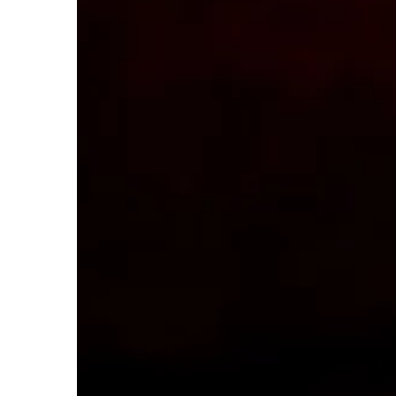
które mogą pomóc Ci 
[…]