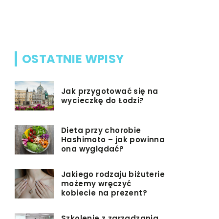
które mog
[…]
OSTATNIE WPISY
Jak przygotować się na
wycieczkę do Łodzi?
Dieta przy chorobie
Hashimoto – jak powinna
ona wyglądać?
Jakiego rodzaju biżuterie
możemy wręczyć
kobiecie na prezent?
Szkolenie z zarządzania