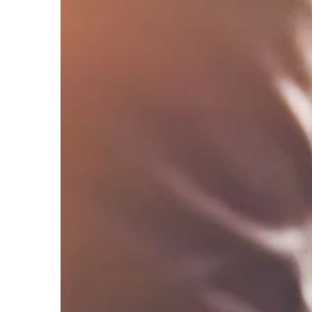
FORMA I ZDROWIE
14 | 12 | 2020
Jakimi sposobami m
swój wzrok?
Wzrok to jeden z najw
zmysłów, który pozwa