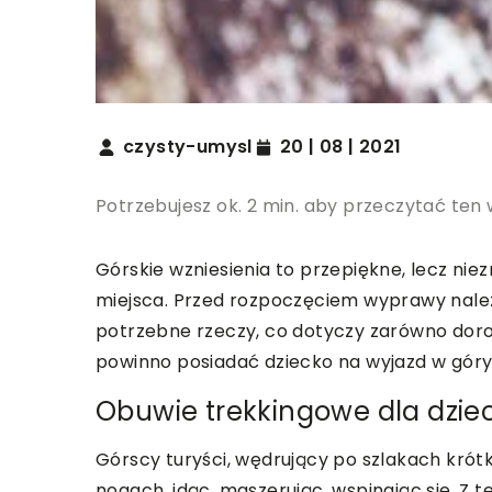
czysty-umysl
20 | 08 | 2021
Potrzebujesz ok. 2 min. aby przeczytać ten 
Górskie wzniesienia to przepiękne, lecz n
miejsca. Przed rozpoczęciem wyprawy nale
potrzebne rzeczy, co dotyczy zarówno dorosł
powinno posiadać dziecko na wyjazd w góry
Obuwie trekkingowe dla dziec
Górscy turyści, wędrujący po szlakach krót
nogach, idąc, maszerując, wspinając się. Z t