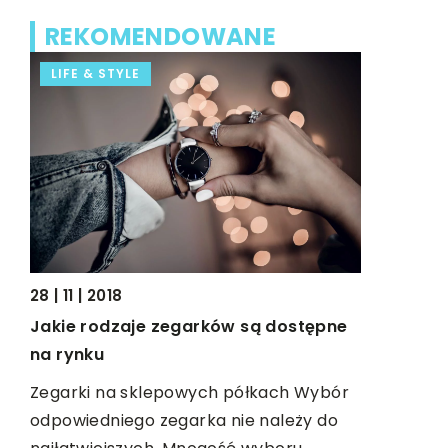
REKOMENDOWANE
LIFE & STYLE
FORMA I
28 | 11 | 2018
14 | 12 | 20
Jakie rodzaje zegarków są dostępne
Jakimi s
na rynku
swój wzro
Zegarki na sklepowych półkach Wybór
Wzrok to j
lku
odpowiedniego zegarka nie należy do
zmysłów, 