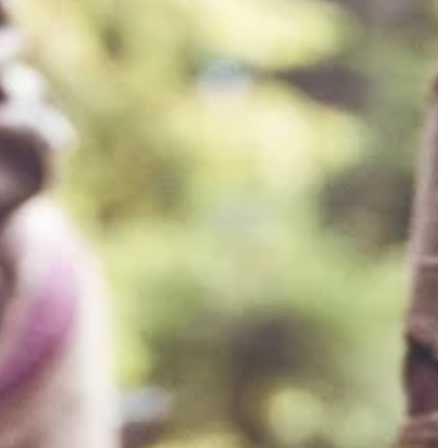
zają i realizować
zakupie odpowiedniej karmy a także 
nia codziennego