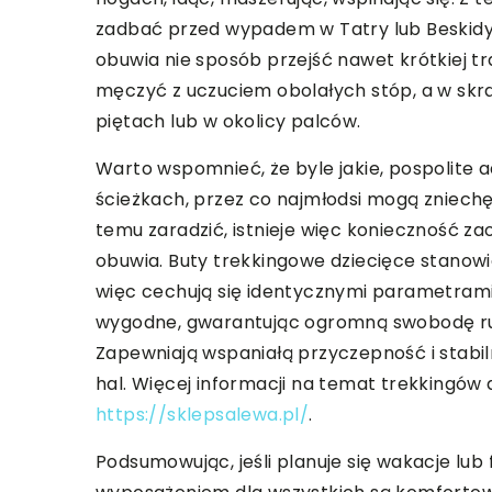
zadbać przed wypadem w Tatry lub Beskid
obuwia nie sposób przejść nawet krótkiej tra
męczyć z uczuciem obolałych stóp, a w sk
piętach lub w okolicy palców.
Warto wspomnieć, że byle jakie, pospolite a
ścieżkach, przez co najmłodsi mogą zniech
temu zaradzić, istnieje więc konieczność z
obuwia. Buty trekkingowe dziecięce stanowi
więc cechują się identycznymi parametrami 
wygodne, gwarantując ogromną swobodę ru
Zapewniają wspaniałą przyczepność i stabi
hal. Więcej informacji na temat trekkingów dl
https://sklepsalewa.pl/
.
Podsumowując, jeśli planuje się wakacje l