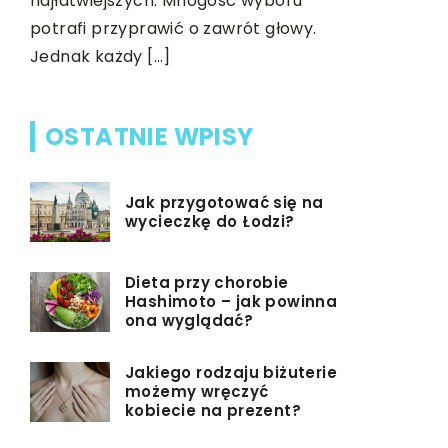
najłatwiejszych. Mnogość wyboru
rzeczy, kt
[…]
potrafi przyprawić o zawrót głowy.
wszystkie
Jednak każdy […]
[…]
OSTATNIE WPISY
Jak przygotować się na
wycieczkę do Łodzi?
Dieta przy chorobie
Hashimoto – jak powinna
ona wyglądać?
Jakiego rodzaju biżuterie
możemy wręczyć
kobiecie na prezent?