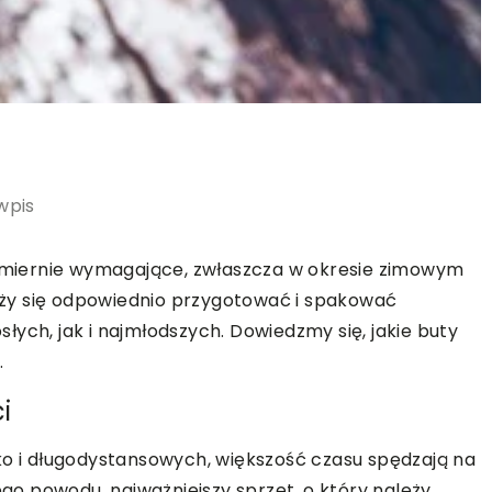
wpis
iezmiernie wymagające, zwłaszcza w okresie zimowym
ży się odpowiednio przygotować i spakować
ych, jak i najmłodszych. Dowiedzmy się, jakie buty
.
i
ko i długodystansowych, większość czasu spędzają na
ego powodu, najważniejszy sprzęt, o który należy