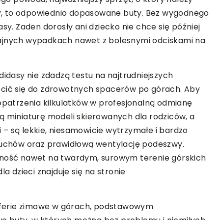
y, to odpowiednio dopasowane buty. Bez wygodnego
sy. Żaden dorosły ani dziecko nie chce się później
rajnych wypadkach nawet z bolesnymi odciskami na
didasy nie zdadzą testu na najtrudniejszych
ęcić się do zdrowotnych spacerów po górach. Aby
aopatrzenia kilkulatków w profesjonalną odmianę
ą miniaturę modeli skierowanych dla rodziców, a
– są lekkie, niesamowicie wytrzymałe i bardzo
chów oraz prawidłową wentylację podeszwy.
lność nawet na twardym, surowym terenie górskich
a dzieci znajduje się na stronie
ub ferie zimowe w górach, podstawowym