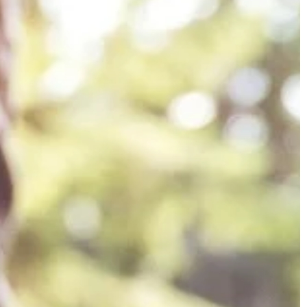
LIFE & STYLE
14 | 04 | 2019
Czego wymaga profesjonalna
ożna poprawić
hodowla gołębi?
Jeśli chcesz zająć się profesjonalną
ażniejszych
hodowlą gołębi musisz pamiętać o ki
la nam zobaczyć
rzeczach: zapewnieniu im lokum,