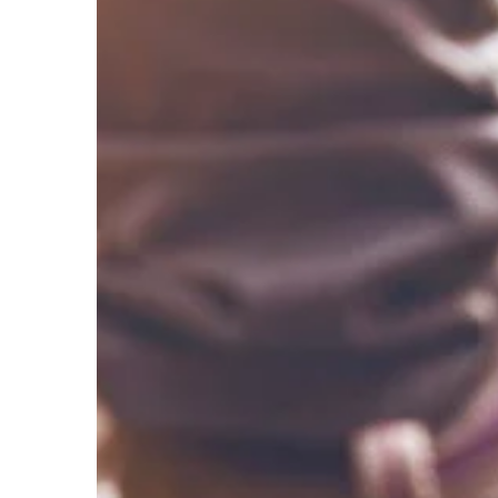
rzeczy, które nas otac
wszystkie czynności d
[…]