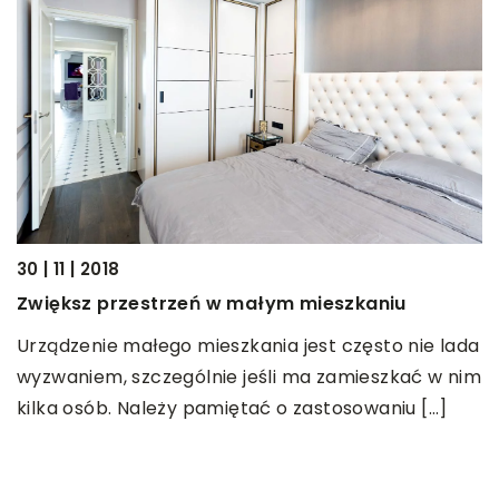
17
J
30 | 11 | 2018
K
Zwiększ przestrzeń w małym mieszkaniu
p
Urządzenie małego mieszkania jest często nie lada
k
c
wyzwaniem, szczególnie jeśli ma zamieszkać w nim
O
kilka osób. Należy pamiętać o zastosowaniu […]