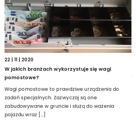
18
22 | 11 | 2020
C
W jakich branżach wykorzystuje się wagi
j
pomostowe?
P
Wagi pomostowe to prawdziwe urządzenia do
?
s
zadań specjalnych. Zazwyczaj są one
P
zabudowywane w gruncie i służą do ważenia
pojazdu wraz […]