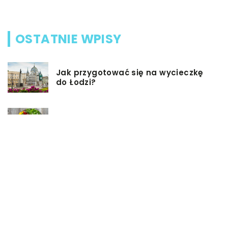
OSTATNIE WPISY
Jak przygotować się na wycieczkę
do Łodzi?
Dieta przy chorobie Hashimoto –
jak powinna ona wyglądać?
Jakiego rodzaju biżuterie możemy
wręczyć kobiecie na prezent?
Szkolenie z zarządzania projektami
– jakie ma zalety?