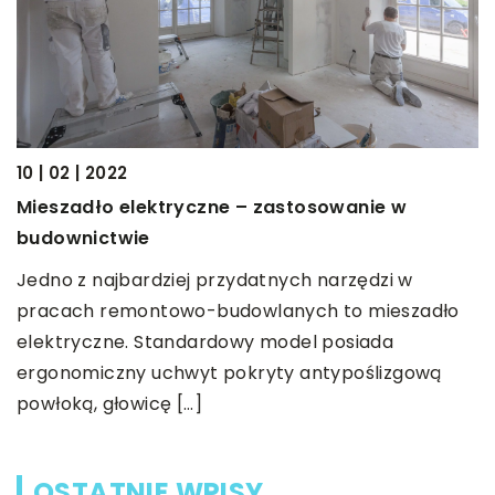
15 | 01 | 2023
Dlaczego warto skorzystać z
zastosowanie w
apartamentami?
Zarządzanie mieszkaniami to 
tnych narzędzi w
biznesu związanego z mieszkan
lanych to mieszadło
utrzymaniu nieruchomości i upe
model posiada
wszystko […]
yty antypoślizgową
OSTATNIE WPISY