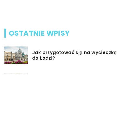
N
d
OSTATNIE WPISY
Jak przygotować się na wycieczkę
do Łodzi?
Dieta przy chorobie Hashimoto –
jak powinna ona wyglądać?
Jakiego rodzaju biżuterie możemy
wręczyć kobiecie na prezent?