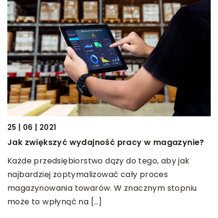
25 | 06 | 2021
28
Jak zwiększyć wydajność pracy w magazynie?
J
Każde przedsiębiorstwo dąży do tego, aby jak
n
najbardziej zoptymalizować cały proces
K
magazynowania towarów. W znacznym stopniu
p
może to wpłynąć na […]
p