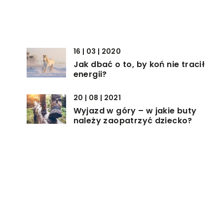
16 | 03 | 2020
Jak dbać o to, by koń nie tracił
energii?
20 | 08 | 2021
Wyjazd w góry – w jakie buty
należy zaopatrzyć dziecko?
30 | 01 | 2021
a
Wycieczka rowerowa po Polsce –
najpiękniejsze zakątki