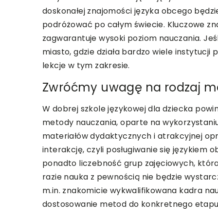
doskonałej znajomości języka obcego będzie
podróżować po całym świecie. Kluczowe zna
zagwarantuje wysoki poziom nauczania. Jeśli
miasto, gdzie działa bardzo wiele instytucj
lekcje w tym zakresie.
Zwróćmy uwagę na rodzaj met
W dobrej szkole językowej dla dziecka pow
metody nauczania, oparte na wykorzystani
materiałów dydaktycznych i atrakcyjnej op
interakcję, czyli posługiwanie się językiem
ponadto liczebność grup zajęciowych, któ
razie nauka z pewnością nie będzie wystar
m.in. znakomicie wykwalifikowana kadra nau
dostosowanie metod do konkretnego etapu 