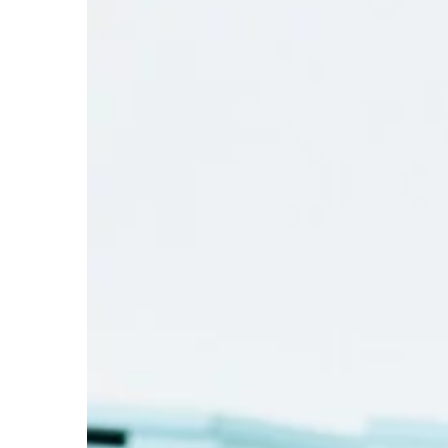
LIFE & STYLE
24 | 11 | 2020
Lekkie obuwie pasują
sukienek
Latem chętnie i częst
sukienki. Nie ma w tym
piękne, kobiece i zwie
[…]