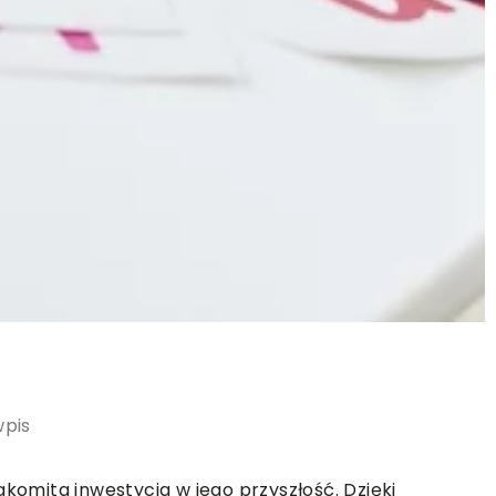
wpis
akomita inwestycja w jego przyszłość. Dzięki