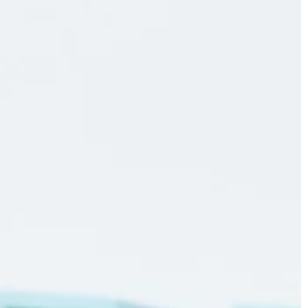
LIFE & STYLE
03 | 09 | 2021
ce do letnich
Co powinno znaleźć się w pokoju
starszej i schorowanej osoby
o sięgamy po
Opieka nad osobą starszą oraz
 nic dziwnego. Są
schorowaną wymaga odpowiednieg
wne, dzięki czemu
przygotowania pokoju, w którym będ
spędzała ona czas. Należy zadbać o