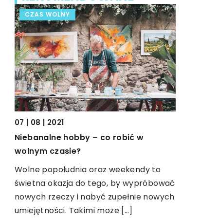
CZAS WOLNY
LIFE & S
07 | 08 | 2021
24 | 11 | 20
Niebanalne hobby – co robić w
Lekkie ob
wolnym czasie?
sukienek
Wolne popołudnia oraz weekendy to
Latem chęt
o
świetna okazja do tego, by wypróbować
sukienki. 
zie
nowych rzeczy i nabyć zupełnie nowych
piękne, ko
umiejętności. Takimi może […]
[…]