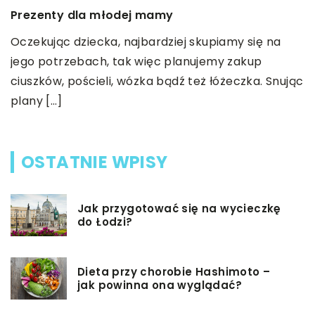
P
Prezenty dla młodej mamy
r
Oczekując dziecka, najbardziej skupiamy się na
o
jego potrzebach, tak więc planujemy zakup
o.
w
ciuszków, pościeli, wózka bądź też łóżeczka. Snując
w
plany […]
OSTATNIE WPISY
Jak przygotować się na wycieczkę
do Łodzi?
Dieta przy chorobie Hashimoto –
jak powinna ona wyglądać?