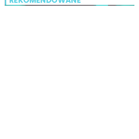
REKOMENDOWANE
DOM I OGRÓD
15 | 05 | 2019
Czym różni się wykładzina obie
prezę
domowej?
mpreza to
Wykładzina to bardzo praktyczne
szaleć zarówno ze
podłogi, zabezpieczające niejedn
obarwne, doczepiane