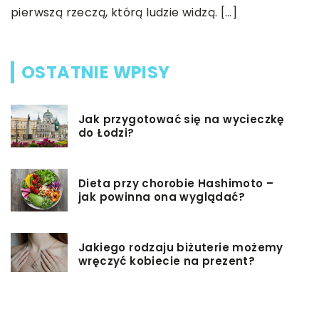
pierwszą rzeczą, którą ludzie widzą. […]
b
OSTATNIE WPISY
Jak przygotować się na wycieczkę
do Łodzi?
Dieta przy chorobie Hashimoto –
jak powinna ona wyglądać?
Jakiego rodzaju biżuterie możemy
wręczyć kobiecie na prezent?
Szkolenie z zarządzania projektami