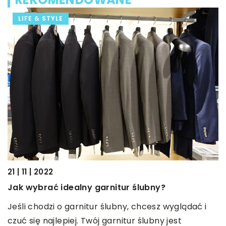
LIFE & STYLE
14
21 | 11 | 2022
M
Jak wybrać idealny garnitur ślubny?
M
Jeśli chodzi o garnitur ślubny, chcesz wyglądać i
b
czuć się najlepiej. Twój garnitur ślubny jest
o