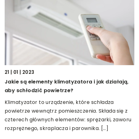
21 | 01 | 2023
22
Jakie są elementy klimatyzatora i jak działają,
S
aby schłodzić powietrze?
ł
Klimatyzator to urządzenie, które schładza
N
powietrze wewnątrz pomieszczenia. Składa się z
p
czterech głównych elementów: sprężarki, zaworu
m
rozprężnego, skraplacza i parownika. […]
k