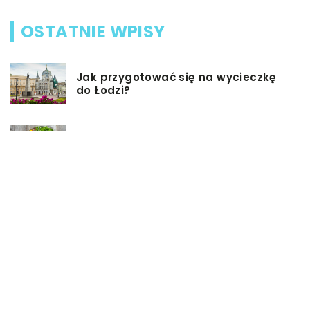
OSTATNIE WPISY
Jak przygotować się na wycieczkę
do Łodzi?
Dieta przy chorobie Hashimoto –
jak powinna ona wyglądać?
Jakiego rodzaju biżuterie możemy
wręczyć kobiecie na prezent?
Szkolenie z zarządzania projektami
– jakie ma zalety?