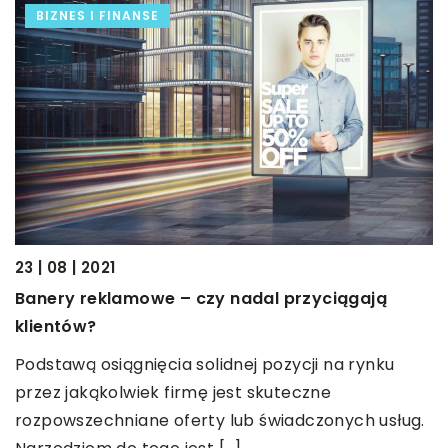
BIZNES I FINANSE
23 | 08 | 2021
17
Banery reklamowe – czy nadal przyciągają
J
klientów?
w
Podstawą osiągnięcia solidnej pozycji na rynku
u
Ł
przez jakąkolwiek firmę jest skuteczne
,
m
rozpowszechniane oferty lub świadczonych usług.
,
c