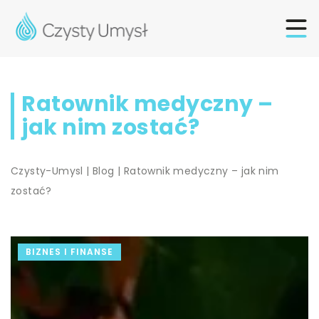
Ratownik medyczny –
jak nim zostać?
Czysty-Umysl
|
Blog
|
Ratownik medyczny – jak nim
zostać?
BIZNES I FINANSE