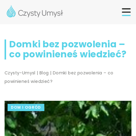
Domki bez pozwolenia –
co powinieneś wiedzieć?
Czysty-Umysl
|
Blog
|
Domki bez pozwolenia – co
powinieneś wiedzieć?
DOM I OGRÓD