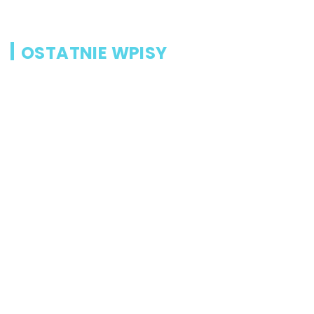
OSTATNIE WPISY
Jak przygotować się na wycieczkę
do Łodzi?
Dieta przy chorobie Hashimoto –
jak powinna ona wyglądać?
Jakiego rodzaju biżuterie możemy
wręczyć kobiecie na prezent?
Szkolenie z zarządzania projektami
– jakie ma zalety?