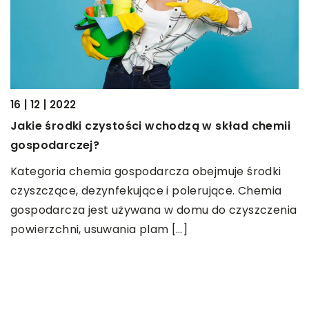
mii
i
ia
01 | 01 | 2020
enia
Jak przykleić na ścianę ozdobne naklejki?
Naklejki ścienne to niezwykle modne oraz dosyć
praktyczne elementy dekoracyjne. Wbrew
powszechnej opinii, służą one do ozdabiania nie
tylko pokojów […]