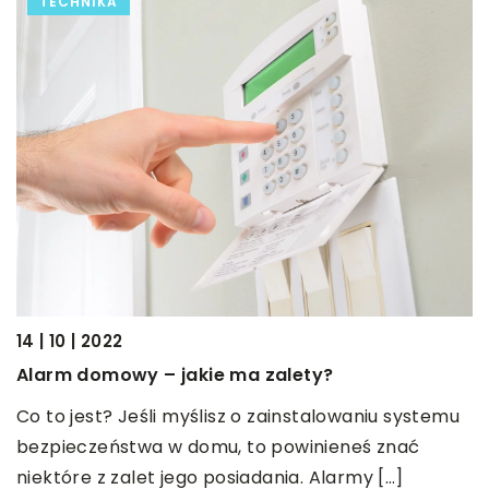
TECHNIKA
14 | 10 | 2022
14
Alarm domowy – jakie ma zalety?
M
Co to jest? Jeśli myślisz o zainstalowaniu systemu
A
bezpieczeństwa w domu, to powinieneś znać
s
niektóre z zalet jego posiadania. Alarmy […]
ż