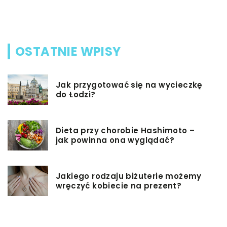
n
OSTATNIE WPISY
Jak przygotować się na wycieczkę
do Łodzi?
Dieta przy chorobie Hashimoto –
jak powinna ona wyglądać?
Jakiego rodzaju biżuterie możemy
wręczyć kobiecie na prezent?
Szkolenie z zarządzania projektami