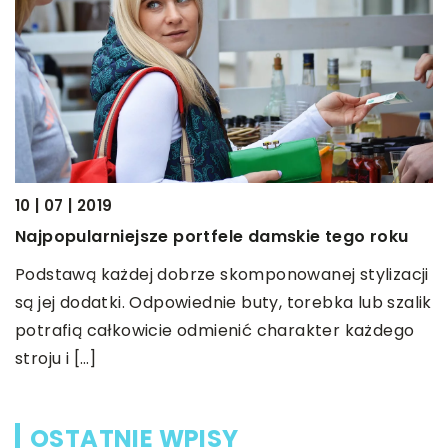
2
10 | 07 | 2019
C
Najpopularniejsze portfele damskie tego roku
s
Podstawą każdej dobrze skomponowanej stylizacji
my
O
są jej dodatki. Odpowiednie buty, torebka lub szalik
o
potrafią całkowicie odmienić charakter każdego
w
stroju i […]
OSTATNIE WPISY