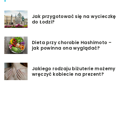
Jak przygotować się na wycieczkę
do Łodzi?
Dieta przy chorobie Hashimoto –
jak powinna ona wyglądać?
Jakiego rodzaju biżuterie możemy
wręczyć kobiecie na prezent?
Szkolenie z zarządzania projektami
– jakie ma zalety?
Jak sprawić, by nasz taras był
przyjemniejszy?