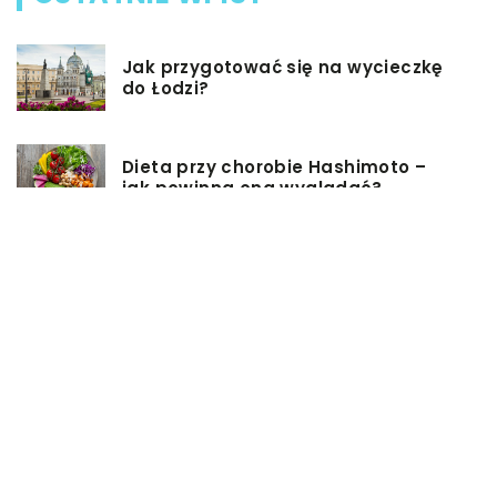
Jak przygotować się na wycieczkę
do Łodzi?
Dieta przy chorobie Hashimoto –
jak powinna ona wyglądać?
Jakiego rodzaju biżuterie możemy
wręczyć kobiecie na prezent?
Szkolenie z zarządzania projektami
– jakie ma zalety?
Jak sprawić, by nasz taras był
przyjemniejszy?