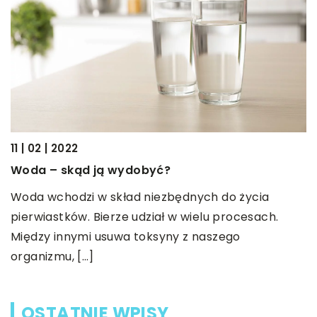
13
11 | 02 | 2022
W
Woda – skąd ją wydobyć?
K
Woda wchodzi w skład niezbędnych do życia
r
pierwiastków. Bierze udział w wielu procesach.
 w
t
Między innymi usuwa toksyny z naszego
organizmu, […]
OSTATNIE WPISY