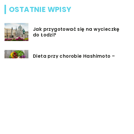
OSTATNIE WPISY
Jak przygotować się na wycieczkę
do Łodzi?
Dieta przy chorobie Hashimoto –
jak powinna ona wyglądać?
Jakiego rodzaju biżuterie możemy
wręczyć kobiecie na prezent?
Szkolenie z zarządzania projektami
– jakie ma zalety?