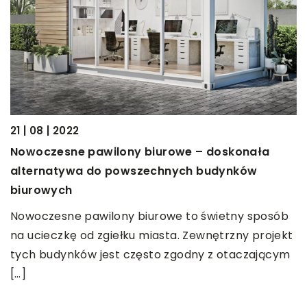
19
T
21 | 08 | 2022
o
Nowoczesne pawilony biurowe – doskonała
alternatywa do powszechnych budynków
T
biurowych
w
t
Nowoczesne pawilony biurowe to świetny sposób
m
na ucieczkę od zgiełku miasta. Zewnętrzny projekt
tych budynków jest często zgodny z otaczającym
[…]