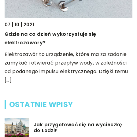
07 | 10 | 2021
12
Gdzie na co dzień wykorzystuje się
C
elektrozawory?
r
Elektrozawór to urządzenie, które ma za zadanie
W
zamykać i otwierać przepływ wody, w zależności
p
od podanego impulsu elektrycznego. Dzięki temu
a
[…]
OSTATNIE WPISY
Jak przygotować się na wycieczkę
do Łodzi?