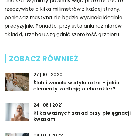
arkusza. Wymiary powinny więc przekraczać te
rzeczywiste o kilka milimetrów z każdej strony,
ponieważ maszyna nie będzie wycinała idealnie
precyzyjnie. Ponadto, przy ustalaniu rozmiarów
okładki, trzeba uwzględnić szerokość grzbietu.
ZOBACZ RÓWNIEŻ
27 | 10 | 2020
Ślub i wesele w stylu retro – jakie
elementy zadbają o charakter?
24 | 08 | 2021
Kilka ważnych zasad przy pielęgnacji
kwasami
04 | 01 | 2022