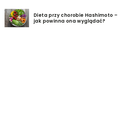
Dieta przy chorobie Hashimoto –
jak powinna ona wyglądać?
Jakiego rodzaju biżuterie możemy
wręczyć kobiecie na prezent?
Szkolenie z zarządzania projektami
– jakie ma zalety?
Jak sprawić, by nasz taras był
przyjemniejszy?
Co się może przyczynić do
stworzenia idealnej stylizacji
wieczorowej?