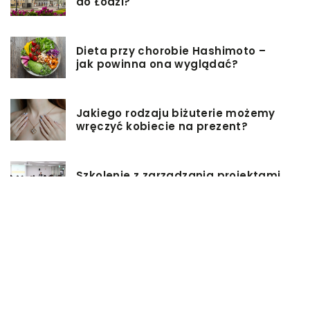
do Łodzi?
Dieta przy chorobie Hashimoto –
jak powinna ona wyglądać?
Jakiego rodzaju biżuterie możemy
wręczyć kobiecie na prezent?
Szkolenie z zarządzania projektami
– jakie ma zalety?
Jak sprawić, by nasz taras był
przyjemniejszy?
Co się może przyczynić do
stworzenia idealnej stylizacji