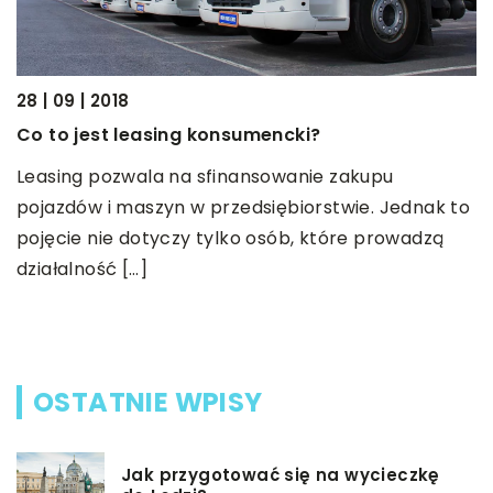
28 | 09 | 2018
10
Co to jest leasing konsumencki?
J
Leasing pozwala na sfinansowanie zakupu
s
ny
pojazdów i maszyn w przedsiębiorstwie. Jednak to
M
pojęcie nie dotyczy tylko osób, które prowadzą
t
e
działalność […]
z
d
OSTATNIE WPISY
Jak przygotować się na wycieczkę