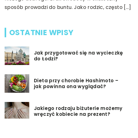
sposób prowadzi do buntu. Jako rodzic, często […]
m
OSTATNIE WPISY
Jak przygotować się na wycieczkę
do Łodzi?
Dieta przy chorobie Hashimoto –
jak powinna ona wyglądać?
Jakiego rodzaju biżuterie możemy
wręczyć kobiecie na prezent?
Szkolenie z zarządzania projektami