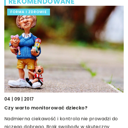
REKOMENDOWANE
FORMA I ZDROWIE
06
04 | 09 | 2017
J
Czy warto monitorować dziecko?
P
Nadmierna ciekawość i kontrola nie prowadzi do
W
niczego dobrego. Brak swobody w skuteczny
u,
o