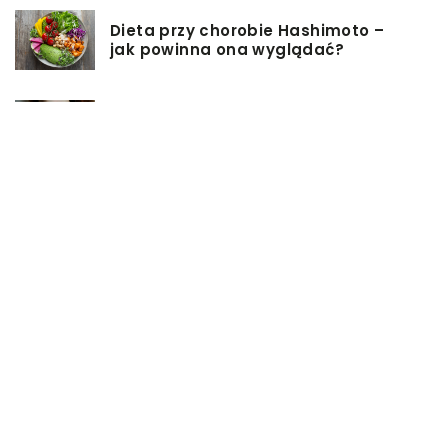
Dieta przy chorobie Hashimoto –
jak powinna ona wyglądać?
Jakiego rodzaju biżuterie możemy
wręczyć kobiecie na prezent?
Szkolenie z zarządzania projektami
– jakie ma zalety?
Jak sprawić, by nasz taras był
przyjemniejszy?
Co się może przyczynić do
stworzenia idealnej stylizacji
wieczorowej?