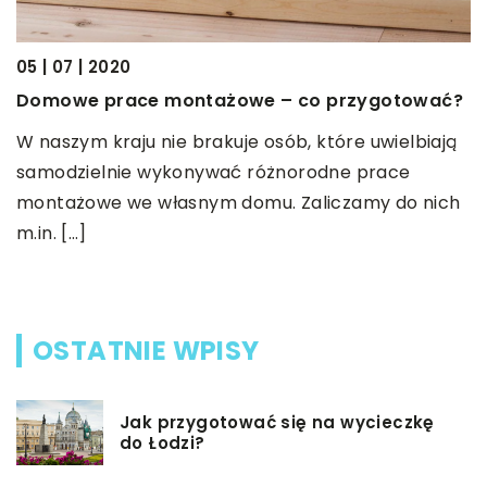
20
05 | 07 | 2020
A
Domowe prace montażowe – co przygotować?
e
W naszym kraju nie brakuje osób, które uwielbiają
A
samodzielnie wykonywać różnorodne prace
w
montażowe we własnym domu. Zaliczamy do nich
n
o
m.in. […]
h
OSTATNIE WPISY
Jak przygotować się na wycieczkę
do Łodzi?