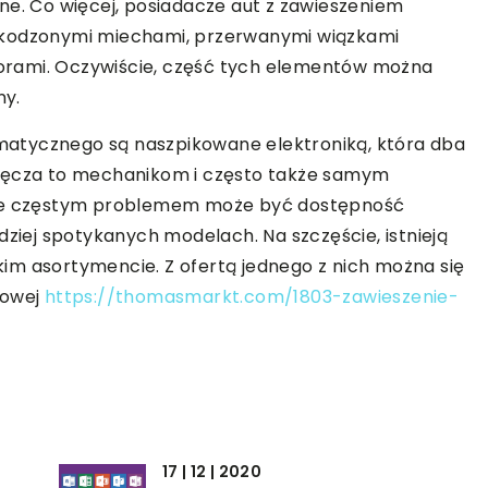
ne. Co więcej, posiadacze aut z zawieszeniem
zkodzonymi miechami, przerwanymi wiązkami
orami. Oczywiście, część tych elementów można
ny.
atycznego są naszpikowane elektroniką, która dba
tręcza to mechanikom i często także samym
lnie częstym problemem może być dostępność
ej spotykanych modelach. Na szczęście, istnieją
akim asortymencie. Z ofertą jednego z nich można się
towej
https://thomasmarkt.com/1803-zawieszenie-
17 | 12 | 2020