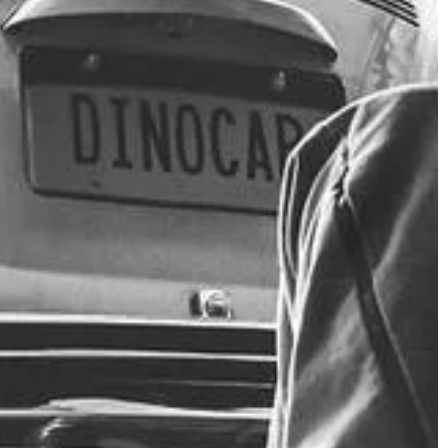
ń każdego […]
aspekty połączyć z atrakcyjnym
designem. […]