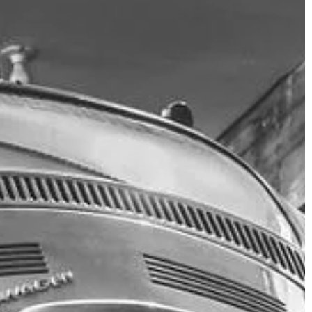
DOM I OGRÓD
21 | 03 | 2020
Jak wybrać funkcjonalne łóżko do
sypialni?
pa w Poznaniu?
Pomieszczenie przeznaczone do
elaksu,
wypoczynku powinno charakteryzo
łożenie telefonu i
się wysoką funkcjonalnością. Bez
to obecnie jedno
problemu można jednak te użytkow