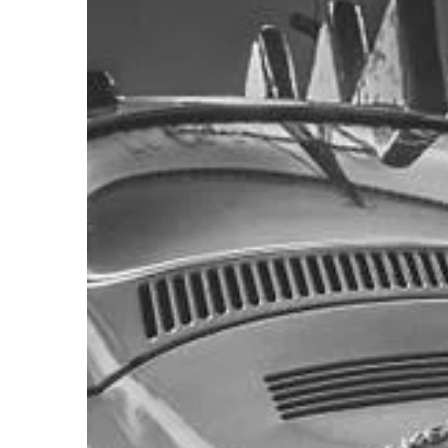
FORMA I ZDROWIE
18 | 07 | 2019
Jak znaleźć dobre s
Chwila odpoczynku i r
pozwolenie sobie na od
zapomnienie o pracy, 