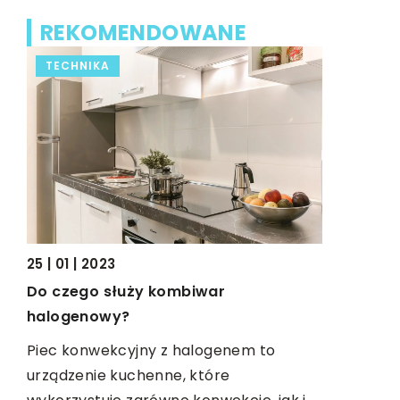
REKOMENDOWANE
TECHNIKA
FORMA I
18 | 07 | 20
25 | 01 | 2023
Jak znale
Do czego służy kombiwar
halogenowy?
Chwila odp
wać
pozwolenie
Piec konwekcyjny z halogenem to
zapomnieni
urządzenie kuchenne, które
e