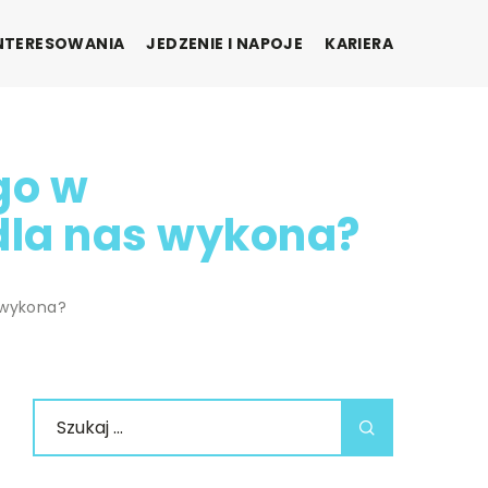
INTERESOWANIA
JEDZENIE I NAPOJE
KARIERA
go w
dla nas wykona?
 wykona?