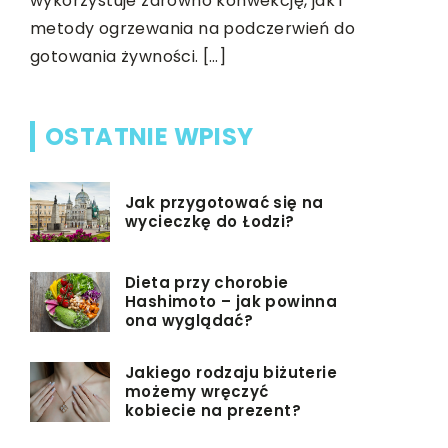
z najwięk
wykorzystuje zarówno konwekcję, jak i
metody ogrzewania na podczerwień do
gotowania żywności. […]
OSTATNIE WPISY
Jak przygotować się na
wycieczkę do Łodzi?
Dieta przy chorobie
Hashimoto – jak powinna
ona wyglądać?
Jakiego rodzaju biżuterie
możemy wręczyć
kobiecie na prezent?