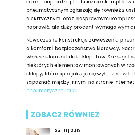
są one najbardziej technicznie skomplikowa
pneumatycznym zgłaszają się również z us
elektrycznymi oraz niesprawnymi kompres
naprawić, ale duży procent wymaga wymia
Nowoczesne konstrukcje zawieszenia pneum
o komfort i bezpieczeństwo kierowcy. Nas
właścicielom aut dużo kłopotów. Szczegó
niektórych elementów montowanych w rzadzi
sklepy, które specjalizują się wyłącznie w t
zapoznać między innymi na stronie interne
pneumatyczne-audi
.
ZOBACZ RÓWNIEŻ
25 | 11 | 2019