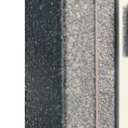
FORMA I ZDROWIE
14 | 12 | 2020
Jakimi sposobami m
swój wzrok?
Wzrok to jeden z najw
zmysłów, który pozwa
rzeczy, które nas otac
wszystkie czynności d