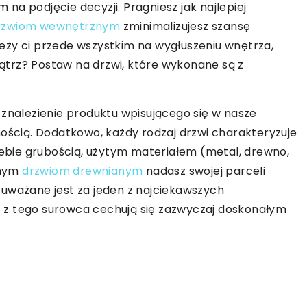
a podjęcie decyzji. Pragniesz jak najlepiej
rzwiom wewnętrznym
zminimalizujesz szansę
ależy ci przede wszystkim na wygłuszeniu wnętrza,
trz? Postaw na drzwi, które wykonane są z
 znalezienie produktu wpisującego się w nasze
nością. Dodatkowo, każdy rodzaj drzwi charakteryzuje
siebie grubością, użytym materiałem (metal, drewno,
jnym
drzwiom drewnianym
nadasz swojej parceli
 uważane jest za jeden z najciekawszych
 z tego surowca cechują się zazwyczaj doskonałym