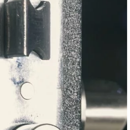
BIZNES I FINANSE
22 | 05 | 2021
Szkolenia – dlaczego warto posta
ożna poprawić
na rozwój firmy?
Każdy przedsiębiorca chce, aby
ażniejszych
prowadzona przez niego firma
la nam zobaczyć
systematycznie się rozwijała. Jedny
zają i realizować
sposobów na to są różnego rodzaju
nia codziennego