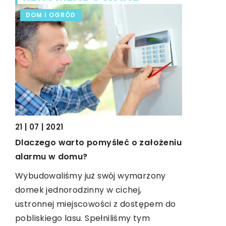
DOM I OGRÓD
FORMA I
21 | 07 | 2021
14 | 12 | 20
wić
Dlaczego warto pomyśleć o założeniu
Jakimi s
alarmu w domu?
swój wzro
Wybudowaliśmy już swój wymarzony
Wzrok to j
domek jednorodzinny w cichej,
zmysłów, 
m ze
ustronnej miejscowości z dostępem do
rzeczy, kt
pobliskiego lasu. Spełniliśmy tym
wszystkie