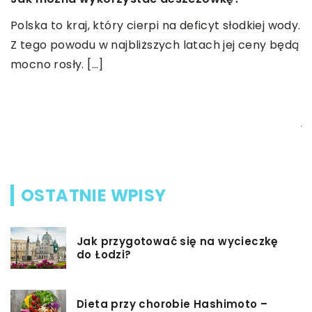
Polska to kraj, który cierpi na deficyt słodkiej wody.
Z tego powodu w najbliższych latach jej ceny będą
28
mocno rosły. […]
J
bę
uż
Z
j
e
OSTATNIE WPISY
Jak przygotować się na wycieczkę
do Łodzi?
Dieta przy chorobie Hashimoto –