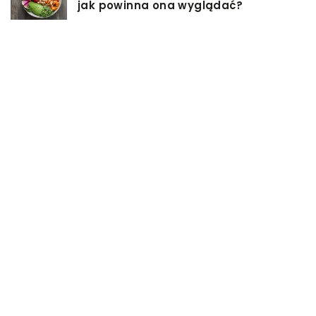
jak powinna ona wyglądać?
Jakiego rodzaju biżuterie możemy
wręczyć kobiecie na prezent?
Szkolenie z zarządzania projektami
– jakie ma zalety?
Jak sprawić, by nasz taras był
przyjemniejszy?
Co się może przyczynić do
stworzenia idealnej stylizacji
wieczorowej?