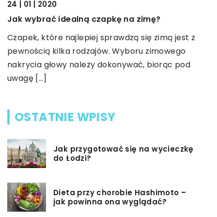
24 | 01 | 2020
27
Jak wybrać idealną czapkę na zimę?
G
Czapek, które najlepiej sprawdzą się zimą jest z
W
pewnością kilka rodzajów. Wyboru zimowego
d
nakrycia głowy należy dokonywać, biorąc pod
s
uwagę […]
OSTATNIE WPISY
Jak przygotować się na wycieczkę
do Łodzi?
Dieta przy chorobie Hashimoto –
jak powinna ona wyglądać?