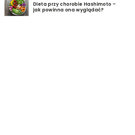
Dieta przy chorobie Hashimoto –
jak powinna ona wyglądać?
Jakiego rodzaju biżuterie możemy
wręczyć kobiecie na prezent?
Szkolenie z zarządzania projektami
– jakie ma zalety?
Jak sprawić, by nasz taras był
przyjemniejszy?
Co się może przyczynić do
stworzenia idealnej stylizacji
wieczorowej?