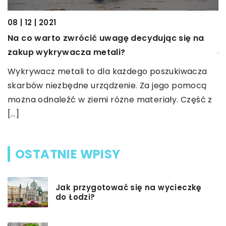
F
08 | 12 | 2021
P
Na co warto zwrócić uwagę decydując się na
j
zakup wykrywacza metali?
w
nt
Wykrywacz metali to dla każdego poszukiwacza
t
Z
skarbów niezbędne urządzenie. Za jego pomocą
można odnaleźć w ziemi różne materiały. Część z
[…]
OSTATNIE WPISY
Jak przygotować się na wycieczkę
do Łodzi?