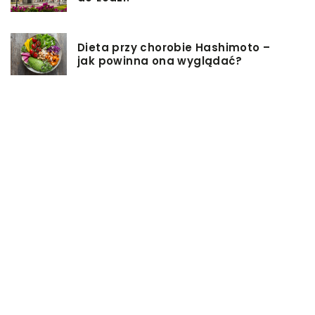
Dieta przy chorobie Hashimoto –
jak powinna ona wyglądać?
Jakiego rodzaju biżuterie możemy
wręczyć kobiecie na prezent?
Szkolenie z zarządzania projektami
– jakie ma zalety?
Jak sprawić, by nasz taras był
przyjemniejszy?
Co się może przyczynić do
stworzenia idealnej stylizacji