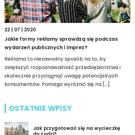
01
22 | 07 | 2020
ą
C
Jakie formy reklamy sprawdzą się podczas
s
wydarzeń publicznych i imprez?
W
Reklama to niezawodny sposób na to, by
w
zwiększyć rozpoznawalność przedsiębiorstwa i
k
skutecznie przyciągnąć uwagę potencjalnych
konsumentów. Pomaga wyróżnić się na […]
OSTATNIE WPISY
Jak przygotować się na wycieczkę
do Łodzi?