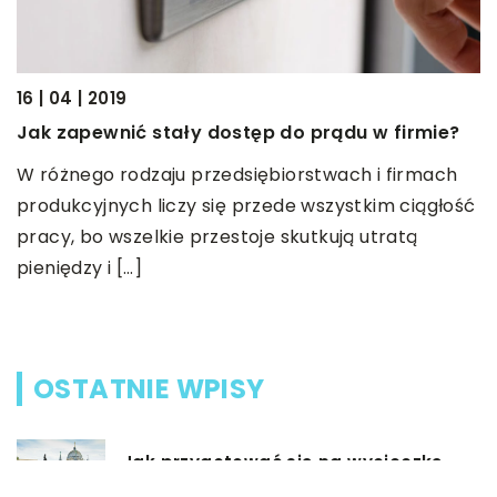
16 | 04 | 2019
16
Jak zapewnić stały dostęp do prądu w firmie?
S
n
W różnego rodzaju przedsiębiorstwach i firmach
produkcyjnych liczy się przede wszystkim ciągłość
W
u
pracy, bo wszelkie przestoje skutkują utratą
w
pieniędzy i […]
c
p
OSTATNIE WPISY
Jak przygotować się na wycieczkę
do Łodzi?