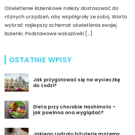
s
Oświetlenie łazienkowe należy dostosować do
C
różnych urządzeń, aby współgrały ze sobą. Warto
s
wybrać najlepszy schemat oświetlenia swojej
z
łazienki. Podstawowe wskazówki […]
OSTATNIE WPISY
Jak przygotować się na wycieczkę
do Łodzi?
Dieta przy chorobie Hashimoto –
jak powinna ona wyglądać?
Jakiego rodzaju biżuterie możemy