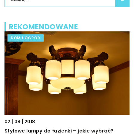
REKOMENDOWANE
DOM I OGRÓD
03
02 | 08 | 2018
M
Stylowe lampy do łazienki – jakie wybrać?