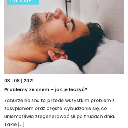
LIFE & STYLE
08 | 08 | 2021
23
Problemy ze snem – jak je leczyć?
P
u
Zaburzenia snu to przede wszystkim problem z
N
do
zasypianiem oraz częste wybudzanie się, co
p
ne
uniemożliwia zregenerować sił po trudach dnia.
o
]
Takie […]
[