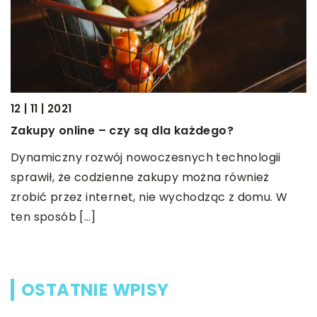
21
13 | 08 | 2019
nline – czy są dla każdego?
Dlaczego es
popularne?
ny rozwój nowoczesnych technologii
 że codzienne zakupy można również
Escape room
zez internet, nie wychodząc z domu. W
spędzania wo
ób […]
tym, że ucze
OSTATNIE WPISY