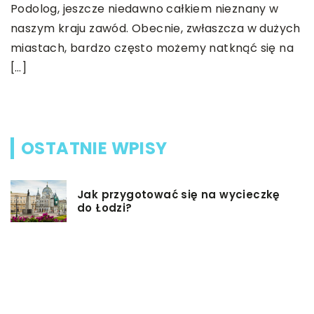
z
Podolog, jeszcze niedawno całkiem nieznany w
Z
naszym kraju zawód. Obecnie, zwłaszcza w dużych
w
miastach, bardzo często możemy natknąć się na
N
[…]
a
k
OSTATNIE WPISY
Jak przygotować się na wycieczkę
do Łodzi?
Dieta przy chorobie Hashimoto –
jak powinna ona wyglądać?