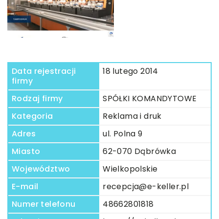
Data rejestracji
18 lutego 2014
firmy
Rodzaj firmy
SPÓŁKI KOMANDYTOWE
Kategoria
Reklama i druk
Adres
ul. Polna 9
Miasto
62-070 Dąbrówka
Województwo
Wielkopolskie
E-mail
recepcja@e-keller.pl
Numer telefonu
48662801818