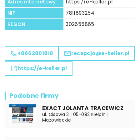
Adres internetowy
https://e-keller.pl
NIP
7811893254
REGON
302655865
48662801818
recepcja@e-keller.pl
https://e-keller.pl
Podobne firmy
EXACT JOLANTA TRĄCEWICZ
ul. Cisowa 3 | 05-092 Kiełpin |
Mazowieckie