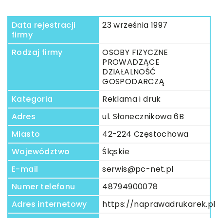
Data rejestracji
23 września 1997
firmy
Rodzaj firmy
OSOBY FIZYCZNE
PROWADZĄCE
DZIAŁALNOŚĆ
GOSPODARCZĄ
Kategoria
Reklama i druk
Adres
ul. Słonecznikowa 6B
Miasto
42-224 Częstochowa
Województwo
Śląskie
E-mail
serwis@pc-net.pl
Numer telefonu
48794900078
Adres internetowy
https://naprawadrukarek.pl