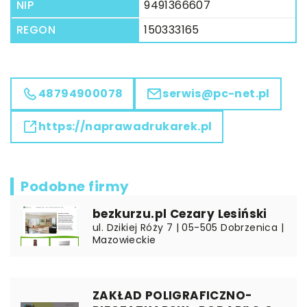
NIP
9491366607
REGON
150333165
48794900078
serwis@pc-net.pl
https://naprawadrukarek.pl
Podobne firmy
bezkurzu.pl Cezary Lesiński
ul. Dzikiej Róży 7 | 05-505 Dobrzenica |
Mazowieckie
ZAKŁAD POLIGRAFICZNO-