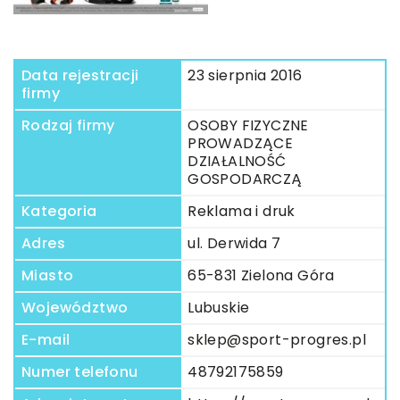
Data rejestracji
23 sierpnia 2016
firmy
Rodzaj firmy
OSOBY FIZYCZNE
PROWADZĄCE
DZIAŁALNOŚĆ
GOSPODARCZĄ
Kategoria
Reklama i druk
Adres
ul. Derwida 7
Miasto
65-831 Zielona Góra
Województwo
Lubuskie
E-mail
sklep@sport-progres.pl
Numer telefonu
48792175859