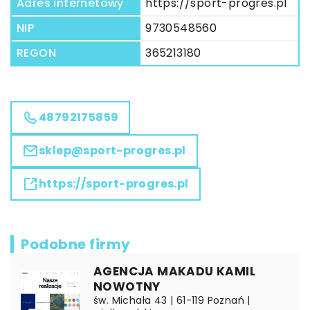
Adres internetowy
https://sport-progres.pl
NIP
9730548560
REGON
365213180
48792175859
sklep@sport-progres.pl
https://sport-progres.pl
Podobne firmy
AGENCJA MAKADU KAMIL
NOWOTNY
św. Michała 43 | 61-119 Poznań |