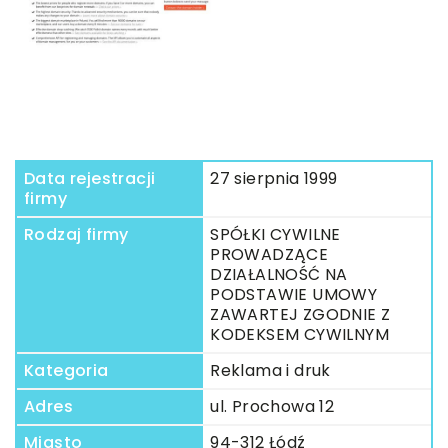
Data rejestracji
27 sierpnia 1999
firmy
Rodzaj firmy
SPÓŁKI CYWILNE
PROWADZĄCE
DZIAŁALNOŚĆ NA
PODSTAWIE UMOWY
ZAWARTEJ ZGODNIE Z
KODEKSEM CYWILNYM
Kategoria
Reklama i druk
Adres
ul. Prochowa 12
Miasto
94-312 Łódź