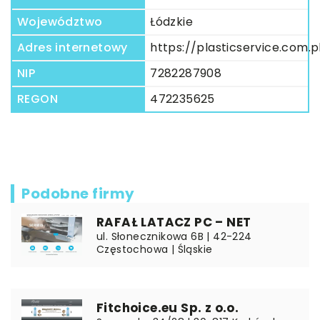
Województwo
Łódzkie
Adres internetowy
https://plasticservice.com.p
NIP
7282287908
REGON
472235625
Podobne firmy
RAFAŁ LATACZ PC – NET
ul. Słonecznikowa 6B | 42-224
Częstochowa | Śląskie
Fitchoice.eu Sp. z o.o.