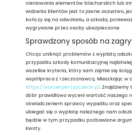
cieniowania elementów blacharskich lub in
widzenia klientów jest to jawne oszustwo, j
kończy się na odwołaniu, a szkoda, poniew
wygrywane przez osoby ubezpieczone.
Sprawdzony sposób na zagryw
Chcąc uniknąć problemów z wypłatą odszko
przypadku szkody komunikacyjnej najłatwie
wszelkie kryteria, który sam zajmie się ścią
współpraca z rzeczoznawcą. Mieszkając w o
https://euroexpert.szczecin.pl
. Znajdziemy 
dóbr prawidłowo wyceni wartość naszego ro
oświadczeniem sprawcy wypadku oraz sp
ubiegać się o wypłatę należnego nam odsz
będzie w tym przypadku pozbawione argum
kwoty.