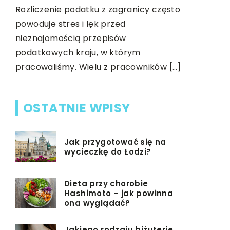
pierwszych
Rozliczenie podatku z zagranicy często
zainteresu
powoduje stres i lęk przed
sprawdzą 
nieznajomością przepisów
podatkowych kraju, w którym
pracowaliśmy. Wielu z pracowników […]
OSTATNIE WPISY
Jak przygotować się na
wycieczkę do Łodzi?
Dieta przy chorobie
Hashimoto – jak powinna
ona wyglądać?
Jakiego rodzaju biżuterie