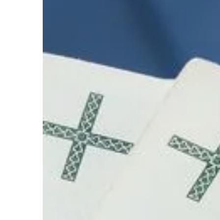
pierwszych klas szkoł
zainteresujemy już byl
sprawdzą […]