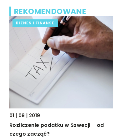
REKOMENDOWANE
BIZNES I FINANSE
LIFE & S
03 | 02 | 2
Jakie zab
prezentu d
01 | 09 | 2019
Kilkulatki
Rozliczenie podatku w Szwecji – od
Dziecka c
czego zacząć?