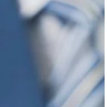
FORMA I ZDROWIE
18 | 03 | 2022
zą się w roli
Prozdrowotne właściwości
niego dziecka?
preparatów na bazie ekstraktów z
konopi
y klienci.
o przedszkola lub
Produkty z zawartością ekstraktów