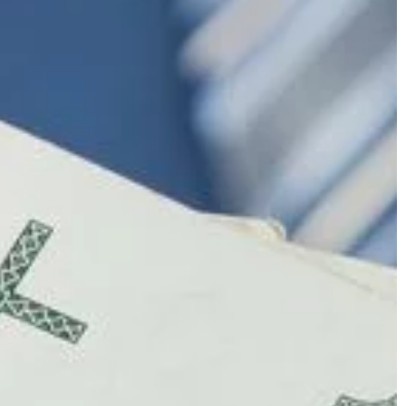
y podstawowej nie
konopnych zdobywają w ostatnich
e czym. Nie
latach coraz większą popularność.
Dzieje się tak z powodu ich cennych
właściwości, […]