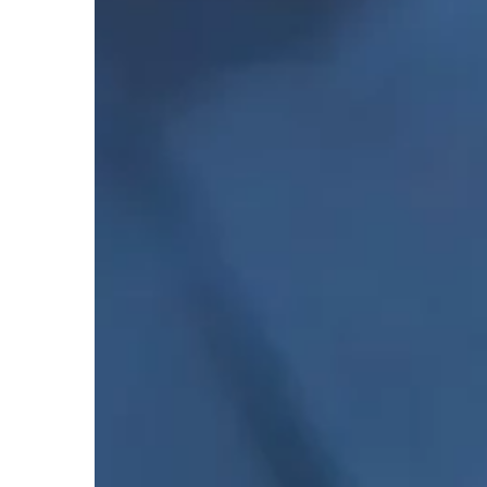
LIFE & STYLE
03 | 02 | 2022
Jakie zabawki sprawd
prezentu dla kilkulet
Kilkulatki to wymagając
Dziecka chodzącego d